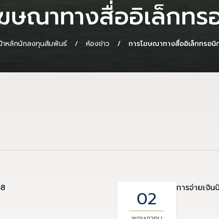
ฆษณาทางสื่ออิเล็กทรอ
นัาหลักนักลงทุนสัมพันธ์
ห้องข่าว
การโฆษณาทางสื่ออิเล็กทรอนิก
68
การจ่ายเงิน
02
พฤษภาคม