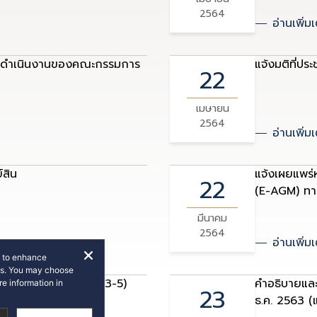
2564
อ่านเพิ่มเ
ารดำเนินงานของคณะกรรมการ
แจ้งมติที่ปร
22
เมษายน
2564
อ่านเพิ่มเ
์สิน
แจ้งเผยแพร่ห
22
(E-AGM) ทาง
มีนาคม
2564
อ่านเพิ่มเ
e to enhance
rts. You may choose
HR-W1 ครั้งที่ 5 (F53-5)
คำอธิบายและว
e information in
23
ธ.ค. 2563 (แ